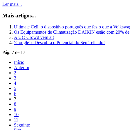
Ler mais...
Mais artigos...
Ultimate Cell, o dispositivo português que faz o que a Volksw
Os Equipamentos de Climatização DAIKIN estão com 20% de
A UC-Crowd vem ai!
‘Google’ e Descubra o Potencial do Seu Telhado!
Pág. 7 de 17
Início
Anterior
2
3
4
5
6
7
8
9
10
11
Seguinte