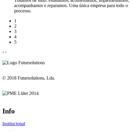
Tratamos de tudo: estudamos, aconselhamos, implementamos,
acompanhamos e reparamos. Uma única empresa para todo o
processo.
1
2
3
4
5
›
‹
© 2018 Futursolutions, Lda.
Info
Institucional