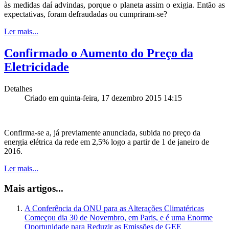
às medidas daí advindas, porque o planeta assim o exigia. Então as
expectativas, foram defraudadas ou cumpriram-se?
Ler mais...
Confirmado o Aumento do Preço da
Eletricidade
Detalhes
Criado em quinta-feira, 17 dezembro 2015 14:15
Confirma-se a, já previamente anunciada, subida no preço da
energia elétrica da rede em 2,5% logo a partir de 1 de janeiro de
2016.
Ler mais...
Mais artigos...
A Conferência da ONU para as Alterações Climatéricas
Começou dia 30 de Novembro, em Paris, e é uma Enorme
Oportunidade para Reduzir as Emissões de GEE