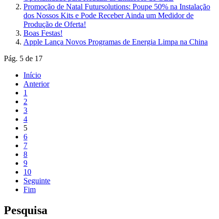
Promoção de Natal Futursolutions: Poupe 50% na Instalação
dos Nossos Kits e Pode Receber Ainda um Medidor de
Produção de Oferta!
Boas Festas!
Apple Lança Novos Programas de Energia Limpa na China
Pág. 5 de 17
Início
Anterior
1
2
3
4
5
6
7
8
9
10
Seguinte
Fim
Pesquisa