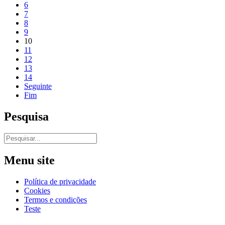
6
7
8
9
10
11
12
13
14
Seguinte
Fim
Pesquisa
Menu site
Política de privacidade
Cookies
Termos e condições
Teste