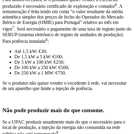
6
produzido é necessário certificado de exploração e contador
. A
remuneração é feita tendo em conta “o valor resultante da média
aritmética simples dos preços de fecho do Operador do Mercado
Ibérico de Energia (OMIE) para Portugal” relativo ao mês em
7
vigor
. Será necessário o pagamento de uma taxa de registo junto do
SERUP (sistema eletrónico de registo de unidades de produção).
8
Para potência instalada
:
Até 1,5 kW: €30;
De 1,5 kW a 5 kW: €100;
De 5 kW a 100 kW: €250;
De 100 kW a 250 kW: €500;
De 250 kW a 1 MW: €750.
Se o produtor não quiser vender o excedente à rede, vai necessitar
de um aparelho que limite a injeção de potência.
Não pode produzir mais do que consome.
Se a UPAC produzir anualmente mais do que o necessário para o
local de produção, a injeção da energia não consumida na rede
9
pública não será remunerada
.