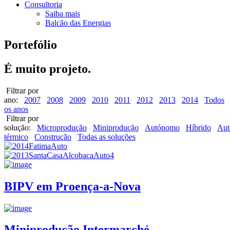
Consultoria
Saiba mais
Balcão das Energias
Portefólio
É muito projeto.
Filtrar por
ano:
2007
2008
2009
2010
2011
2012
2013
2014
Todos
os anos
Filtrar por
solução:
Microprodução
Miniprodução
Autónomo
Híbrido
Aut
térmico
Construção
Todas as soluções
BIPV em Proença-a-Nova
Miniprodução Intermarché