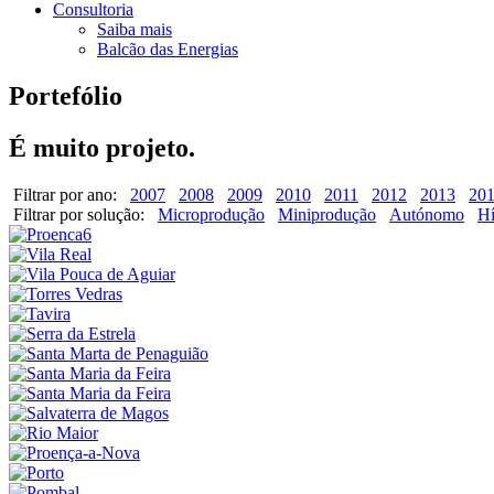
Consultoria
Saiba mais
Balcão das Energias
Portefólio
É muito projeto.
Filtrar por ano:
2007
2008
2009
2010
2011
2012
2013
20
Filtrar por solução:
Microprodução
Miniprodução
Autónomo
Hí