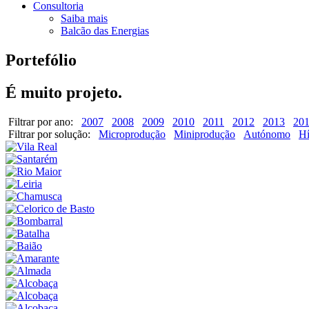
Consultoria
Saiba mais
Balcão das Energias
Portefólio
É muito projeto.
Filtrar por ano:
2007
2008
2009
2010
2011
2012
2013
20
Filtrar por solução:
Microprodução
Miniprodução
Autónomo
Hí