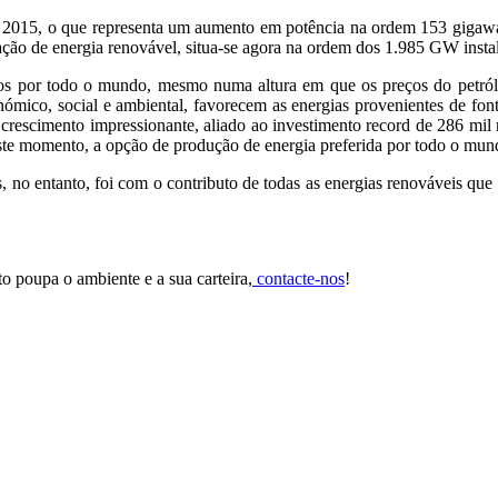
015, o que representa um aumento em potência na ordem 153 gigawatts
ração de energia renovável, situa-se agora na ordem dos 1.985 GW insta
os por todo o mundo, mesmo numa altura em que os preços do petróle
nómico, social e ambiental, favorecem as energias provenientes de font
rescimento impressionante, aliado ao investimento record de 286 mil 
 neste momento, a opção de produção de energia preferida por todo o mun
 no entanto, foi com o contributo de todas as energias renováveis que s
to poupa o ambiente e a sua carteira,
contacte-nos
!