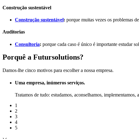
Construção sustentável
Construção sustentável
:
porque muitas vezes os problemas de e
Auditorias
Consultoria
:
porque cada caso é único é importante estudar so
Porquê a Futursolutions?
Damos-lhe cinco motivos para escolher a nossa empresa.
Uma empresa, inúmeros serviços.
Tratamos de tudo: estudamos, aconselhamos, implementamos, 
1
2
3
4
5
›
‹