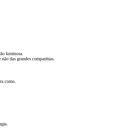
ação luminosa.
 e não das grandes companhias.
bra como.
rgia.